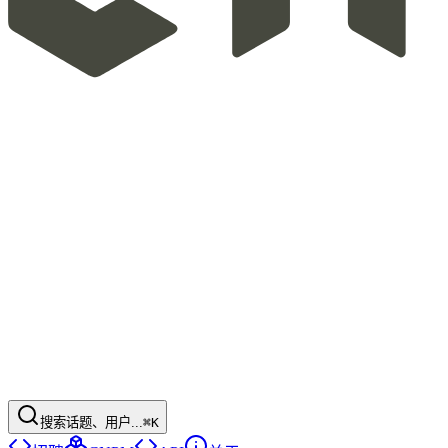
搜索话题、用户...
⌘K