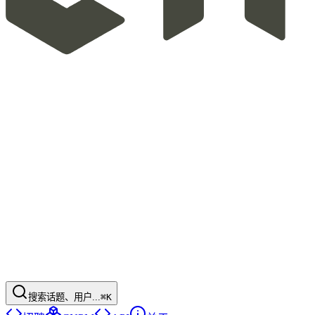
搜索话题、用户...
⌘K