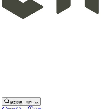
搜索话题、用户...
⌘K