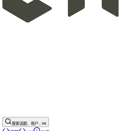
搜索话题、用户...
⌘K