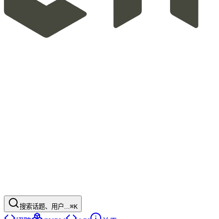
搜索话题、用户...
⌘K