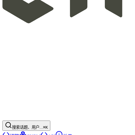
搜索话题、用户...
⌘K