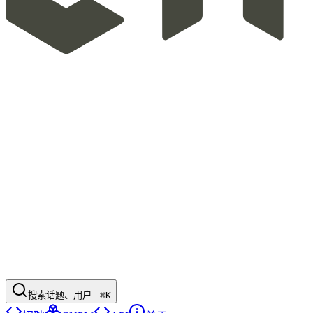
搜索话题、用户...
⌘K