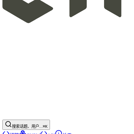
搜索话题、用户...
⌘K