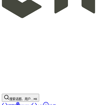
搜索话题、用户...
⌘K