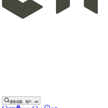
搜索话题、用户...
⌘K