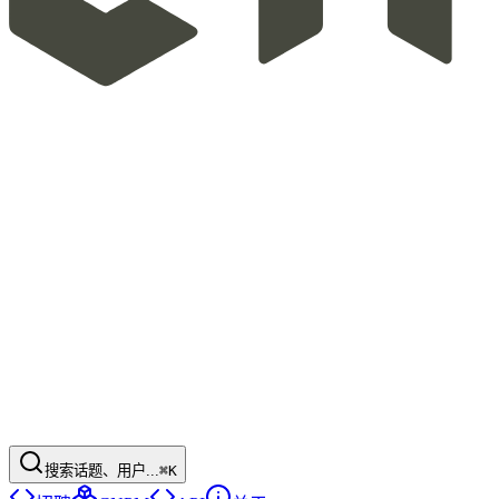
搜索话题、用户...
⌘K