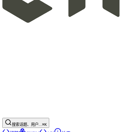
搜索话题、用户...
⌘K