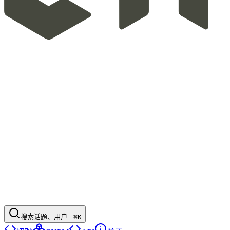
搜索话题、用户...
⌘K