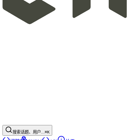
搜索话题、用户...
⌘K