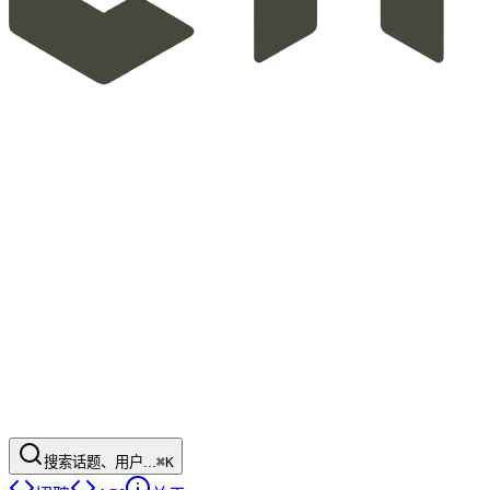
搜索话题、用户...
⌘K