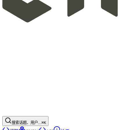
搜索话题、用户...
⌘K