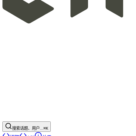
搜索话题、用户...
⌘K