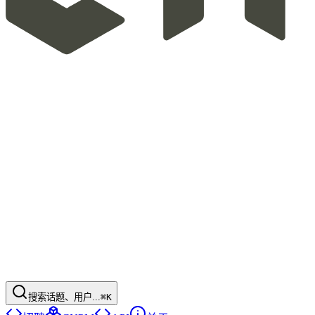
搜索话题、用户...
⌘K