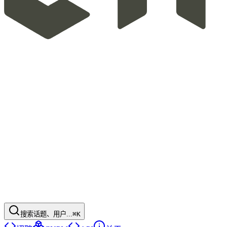
搜索话题、用户...
⌘K