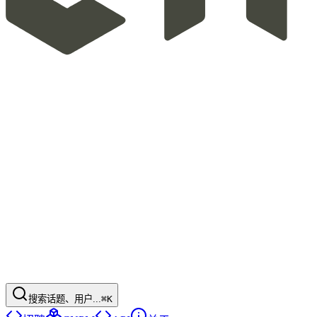
搜索话题、用户...
⌘K