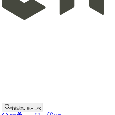
搜索话题、用户...
⌘K