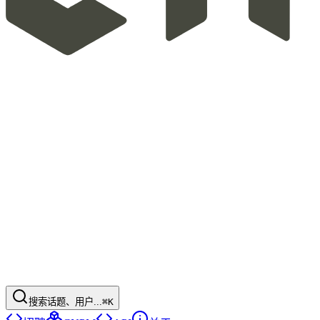
搜索话题、用户...
⌘K