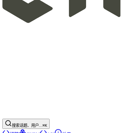
搜索话题、用户...
⌘K