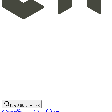
搜索话题、用户...
⌘K