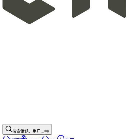
搜索话题、用户...
⌘K