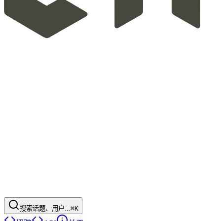
搜索话题、用户...
⌘K