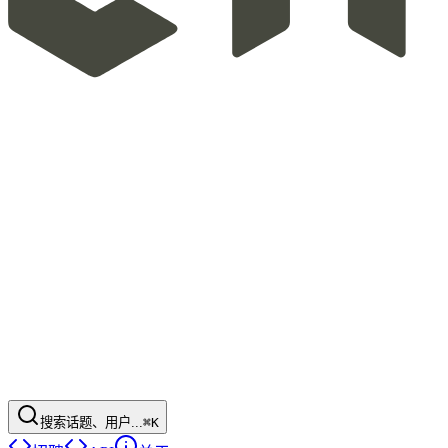
搜索话题、用户...
⌘K