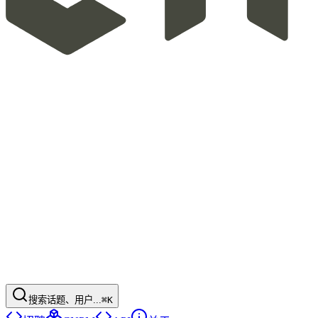
搜索话题、用户...
⌘K