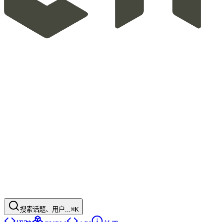
搜索话题、用户...
⌘K