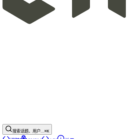
搜索话题、用户...
⌘K