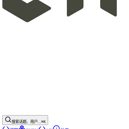
搜索话题、用户...
⌘K