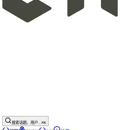
搜索话题、用户...
⌘K