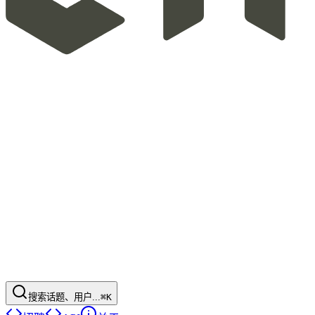
搜索话题、用户...
⌘K