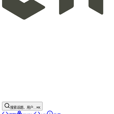
搜索话题、用户...
⌘K