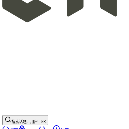
搜索话题、用户...
⌘K