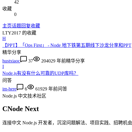
42
收藏
0
主页
话题
回复
收藏
LTY2017
的收藏
H
【PPT】「Ops First」 - Node 地下铁第五期线下沙龙分享和PPT
精华
分享
hustxiaoc
37
20402
9 年前
精华
分享
I
Node.js有没有什么可靠的UDP库吗？
问答
im-here
6
6192
9 年前
问答
Node.js 中文技术社区
CNode Next
连接中文 Node.js 开发者，沉淀问题解法、项目实践、招聘