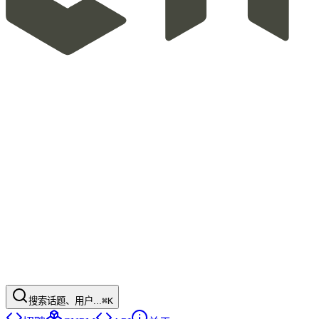
搜索话题、用户...
⌘K