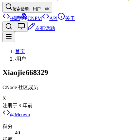
搜索话题、用户...
⌘K
招聘
CNPM
API
关于
发布话题
首页
/
用户
Xiaojie668329
CNode 社区成员
X
注册于
9 年前
@
Meowu
积分
40
话题