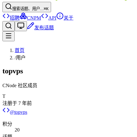
搜索话题、用户...
⌘K
招聘
CNPM
API
关于
发布话题
首页
/
用户
topvps
CNode 社区成员
T
注册于
7 年前
@
topvps
积分
20
话题