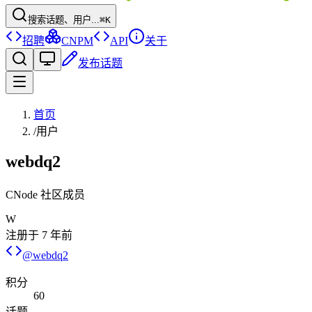
搜索话题、用户...
⌘K
招聘
CNPM
API
关于
发布话题
首页
/
用户
webdq2
CNode 社区成员
W
注册于
7 年前
@
webdq2
积分
60
话题