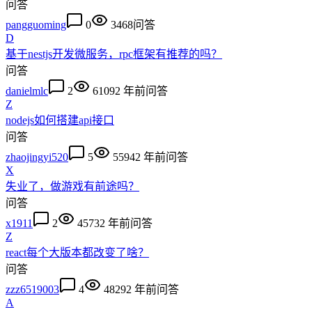
问答
pangguoming
0
3468
问答
D
基于nestjs开发微服务，rpc框架有推荐的吗？
问答
danielmlc
2
6109
2 年前
问答
Z
nodejs如何搭建api接口
问答
zhaojingyi520
5
5594
2 年前
问答
X
失业了，做游戏有前途吗？
问答
x1911
2
4573
2 年前
问答
Z
react每个大版本都改变了啥？
问答
zzz6519003
4
4829
2 年前
问答
A