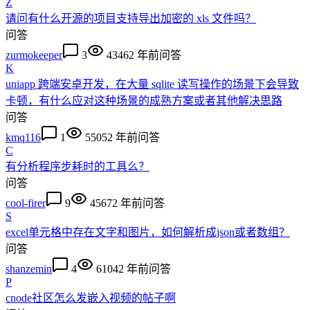
Z
请问有什么开源的项目支持导出加密的 xls 文件吗？
问答
zurmokeeper
3
4346
2 年前
问答
K
uniapp 跨端安卓开发，在大量 sqlite 读写操作的场景下会导致
卡顿，有什么应对这种场景的成熟方案或者其他解决思路
问答
kmq116
1
5505
2 年前
问答
C
有分析程序步耗时的工具么？
问答
cool-firer
9
4567
2 年前
问答
S
excel单元格中存在文字和图片，如何解析成json或者数组？
问答
shanzemin
4
6104
2 年前
问答
P
cnode社区怎么发嵌入视频的帖子啊