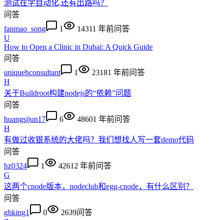
测试在学自动化,还有出路吗？
问答
fanmao_song
1
1431
1 年前
问答
U
How to Open a Clinic in Dubai: A Quick Guide
问答
uniquehconsultant
1
2318
1 年前
问答
H
关于Buildroot构建nodejs的“依赖”问题
问答
huangsijun17
6
4860
1 年前
问答
H
有做过收银系统的大佬吗？我们想找人写一套demo代码
问答
hz0324
1
4261
2 年前
问答
G
这两个cnode版本，nodeclub和egg-cnode，有什么区别？
问答
ghking1
0
2639
问答