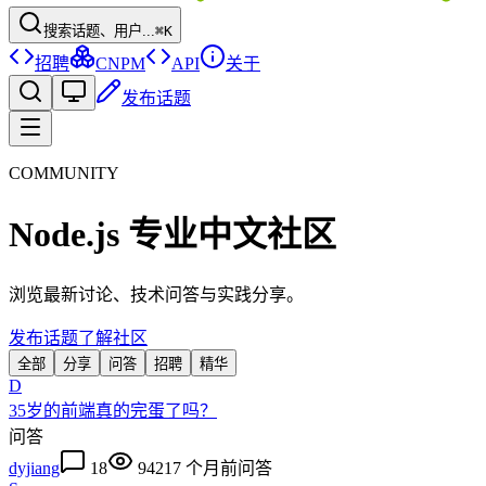
搜索话题、用户...
⌘K
招聘
CNPM
API
关于
发布话题
COMMUNITY
Node.js 专业中文社区
浏览最新讨论、技术问答与实践分享。
发布话题
了解社区
全部
分享
问答
招聘
精华
D
35岁的前端真的完蛋了吗？
问答
dyjiang
18
9421
7 个月前
问答