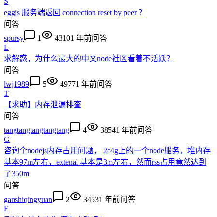
S
eggjs 服务端返回 connection reset by peer ？
问答
spursy
1
4310
1 年前
问答
L
求解惑，为什么最大的中文node社区看着不活跃？
问答
lwj1989
5
4977
1 年前
问答
T
【求助】内存泄漏排查
问答
tangtangtangtangtang
4
3854
1 年前
问答
G
咨询个nodejs内存占用问题， 2c4g上的一个node服务，堆内存
基本97m左右，extenal 基本是3m左右，然而rss占用竟然达到
了350m
问答
ganshiqingyuan
2
3453
1 年前
问答
F