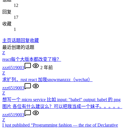
12
回复
17
收藏
1
主页
话题
回复
收藏
最近创建的话题
Z
react每个大版本都改变了啥？
zzz6519003
2 年前
Z
求扩列，rust react 加我snowmanzzz（wechat）
zzz6519003
Z
想写一个 micro service 比如 input: "babel" output: babel 的 png
图片 各位有什么建议么？可以把我当成一个妹子。。。。。
zzz6519003
Z
I just published “Programming fashion — the rise of Declarative