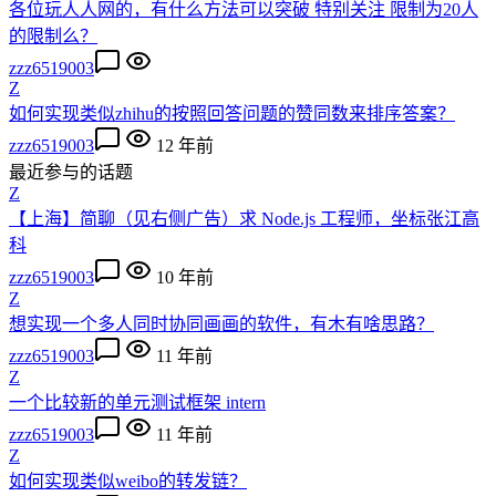
各位玩人人网的，有什么方法可以突破 特别关注 限制为20人
的限制么？
zzz6519003
Z
如何实现类似zhihu的按照回答问题的赞同数来排序答案？
zzz6519003
12 年前
最近参与的话题
Z
【上海】简聊（见右侧广告）求 Node.js 工程师，坐标张江高
科
zzz6519003
10 年前
Z
想实现一个多人同时协同画画的软件，有木有啥思路？
zzz6519003
11 年前
Z
一个比较新的单元测试框架 intern
zzz6519003
11 年前
Z
如何实现类似weibo的转发链？