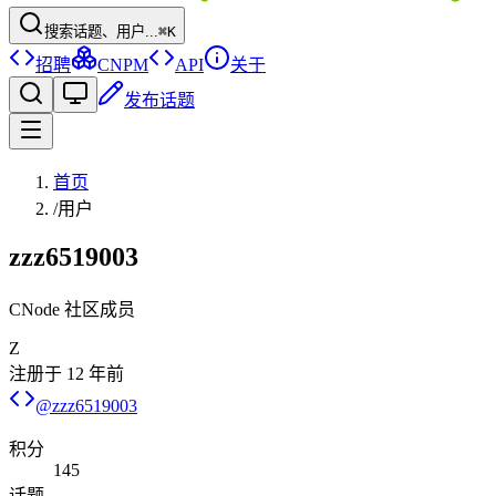
搜索话题、用户...
⌘K
招聘
CNPM
API
关于
发布话题
首页
/
用户
zzz6519003
CNode 社区成员
Z
注册于
12 年前
@
zzz6519003
积分
145
话题