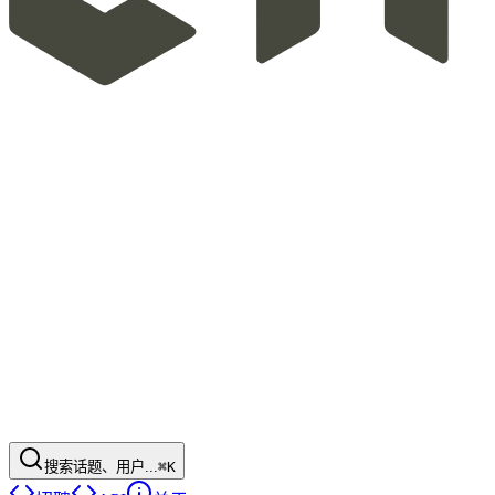
搜索话题、用户...
⌘K