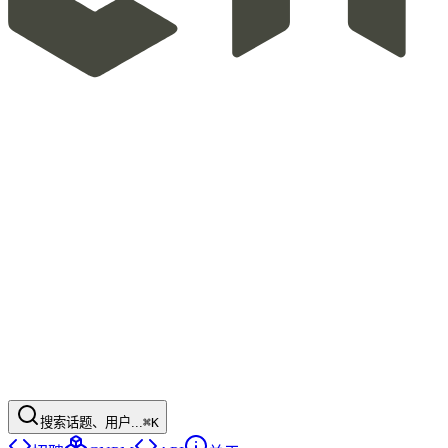
搜索话题、用户...
⌘K