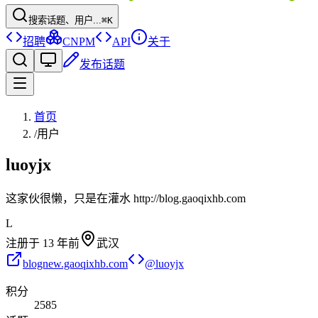
搜索话题、用户...
⌘K
招聘
CNPM
API
关于
发布话题
首页
/
用户
luoyjx
这家伙很懒，只是在灌水 http://blog.gaoqixhb.com
L
注册于
13 年前
武汉
blognew.gaoqixhb.com
@
luoyjx
积分
2585