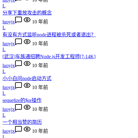
L
分享下重放攻击的概念
luoyjx
10 年前
L
有没有方式监听node进程被杀死或者退出？
luoyjx
10 年前
L
[武汉]车族通招聘Node.js开发工程师[7-14K]
luoyjx
10 年前
L
小小白问node启动方式
luoyjx
10 年前
L
sequelize的$or操作
luoyjx
10 年前
L
一个相当赞的简历
luoyjx
10 年前
L