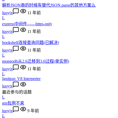
解析JSON串的时候有替代JSON.parse的其他方案么
luoyjx
11 年前
L
express中间件——https-only
luoyjx
11 年前
L
bookshelf连接查询问题(已解决)
luoyjx
11 年前
L
mongodb从2.6迁移到3.0过程(单实例)
luoyjx
11 年前
L
Ignition: V8 Interpreter
luoyjx
最近参与的话题
L
gm包用不来
luoyjx
9 年前
L