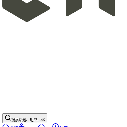
搜索话题、用户...
⌘K