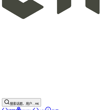
搜索话题、用户...
⌘K