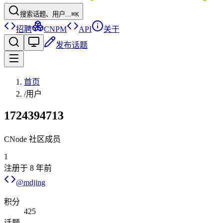
搜索话题、用户...
⌘K
招聘
CNPM
API
关于
发布话题
首页
/
用户
1724394713
CNode 社区成员
1
注册于
8 年前
@
mdjing
积分
425
话题