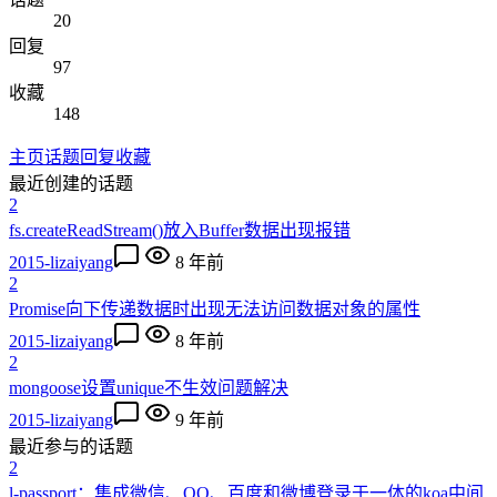
20
回复
97
收藏
148
主页
话题
回复
收藏
最近创建的话题
2
fs.createReadStream()放入Buffer数据出现报错
2015-lizaiyang
8 年前
2
Promise向下传递数据时出现无法访问数据对象的属性
2015-lizaiyang
8 年前
2
mongoose设置unique不生效问题解决
2015-lizaiyang
9 年前
最近参与的话题
2
l-passport：集成微信、QQ、百度和微博登录于一体的koa中间