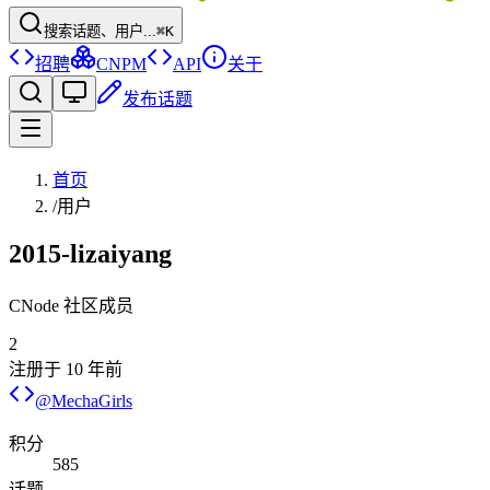
搜索话题、用户...
⌘K
招聘
CNPM
API
关于
发布话题
首页
/
用户
2015-lizaiyang
CNode 社区成员
2
注册于
10 年前
@
MechaGirls
积分
585
话题