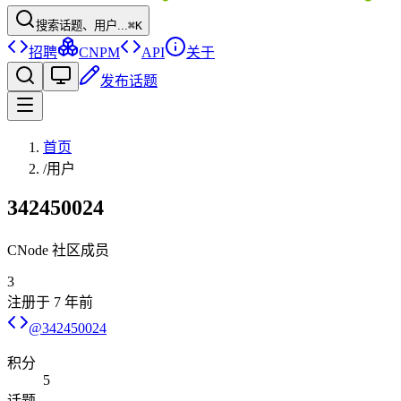
搜索话题、用户...
⌘K
招聘
CNPM
API
关于
发布话题
首页
/
用户
342450024
CNode 社区成员
3
注册于
7 年前
@
342450024
积分
5
话题