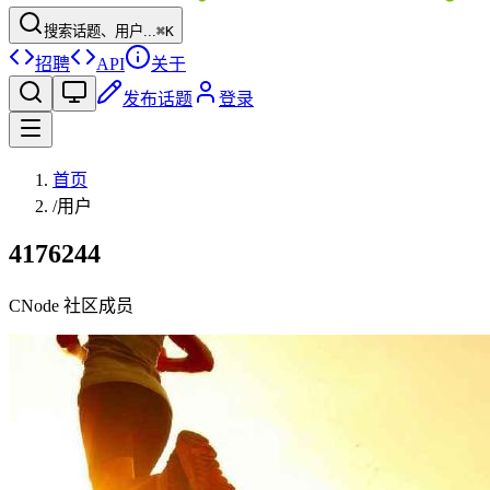
搜索话题、用户...
⌘K
招聘
API
关于
发布话题
登录
首页
/
用户
4176244
CNode 社区成员